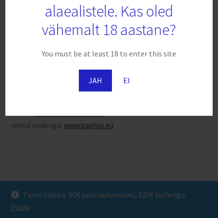
alaealistele. Kas oled
Privaatsuspoliitika
vähemalt 18 aastane?
Veinid kastiga
You must be at least 18 to enter this site
Maxton OÜ
Veinimajad
JAH
EI
Ladu: Suur-Sõjamäe 25a | 11415 Tallinn | Eesti |
Bosio Family Estates
Tel. +372 6 027 656
e-kiri
maxton
@maxton.ee
Pico Maccario
veinid pudeliga:
www.baxhus.eu
FFP2 NR maski kasutusjuhend
© Vipbox 2026
Tarne tasuta: 80€ postiautomaati, 120€ kulleriga.
Privaatsuspoliitika
Built with WooCommerce
.
Peida