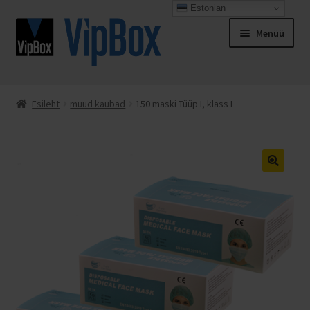
Estonian
Liigu
Liigu
Menüü
navigeerimisele
sisu
juurde
Esileht
Esileht
muud kaubad
150 maski Tüüp I, klass I
Espresso Italiano
Kassa
Kontakt
Minu konto
Müügitingimused
Ostukorv