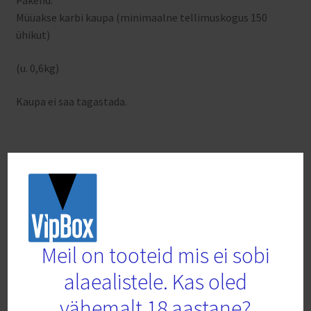
Pakend:
Müüakse karbi kaupa (minimaalne tellimuskogus 150
ühikut)
(u. 0,6kg)
Kaupa ei saa tagastada.
Seotud tooted
Meil on tooteid mis ei sobi
alaealistele. Kas oled
vähemalt 18 aastane?