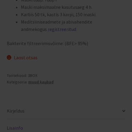
Maski maksimaalne kasutusaeg 4 h.
Karbis 50 tk, kastis 3 karpi, 150 maski.
Meditsiiniseadmete ja abivahendite
andmekogus
registreeritud
.
Bakterite filtreerimisvõime: (BFE> 95%)
Laost otsas
Tootekood:
3BOX
Kategooria:
muud kaubad
Kirjeldus
Lisainfo