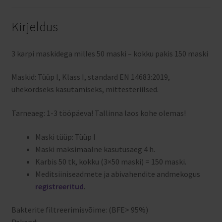
Kirjeldus
3 karpi maskidega milles 50 maski – kokku pakis 150 maski
Maskid: Tüüp I, Klass I, standard EN 14683:2019,
ühekordseks kasutamiseks, mittesteriilsed.
Tarneaeg: 1-3 tööpäeva! Tallinna laos kohe olemas!
Maski tüüp: Tüüp I
Maski maksimaalne kasutusaeg 4 h.
Karbis 50 tk, kokku (3×50 maski) = 150 maski.
Meditsiiniseadmete ja abivahendite andmekogus
registreeritud
.
Bakterite filtreerimisvõime: (BFE> 95%)