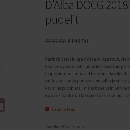
D’Alba DOCG 2018′ 
pudelit
Algne
Praegune
€
217.80
€
199.50
-
hind
hind
Pärineb Serralunga d’Alba küngastelt, Neb
oli:
on:
koosneb peamiselt lubjarikastest merglites
€217.80.
€199.50.
laagerdumine annavad tulemuseks rikkaliku
milles on tunda punaseid puuvilju ja vürtsika
karm nagu pinnas, millest see vein pärineb
Barolos hautatud klassikaliste lihahautist
Laost otsas
Tootekood:
BARS18C6