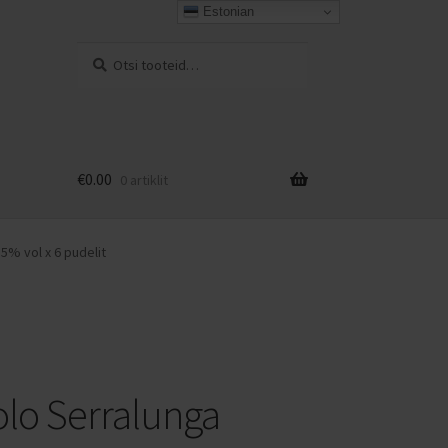
Estonian
Otsi:
Otsi
€
0.00
0 artiklit
iga
5% vol x 6 pudelit
olo Serralunga