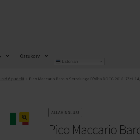
o
Ostukorv
Estonian
 konto
Müügitingimused
Ostukorv
Privaatsuspoliitika
Veinid kast
nid 6 pudelit
Pico Maccario Barolo Serralunga D’Alba DOCG 2018′ 75cL 14,
ALLAHINDLUS!
Pico Maccario Bar