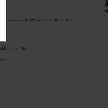
atides 2500 L ja veel 12 kuud viimistlemist
us
side ja roosilõhn
estev