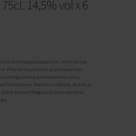
75cL 14,5% vol x 6
biolo viinamarjaistandustest, mille pinnas
t. PIkk leotusprotsess ja puiduvaatides
 buketiga särava granaatpunase veini,
id lillenüansse. Maitse on rikkalik, jõuline ja
. Sobib punase lihaga ja ka proovige koos
ega.