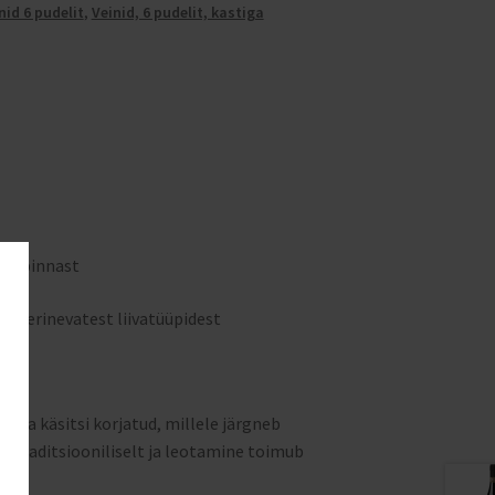
id 6 pudelit
,
Veinid, 6 pudelit, kastiga
erepinnast
t ja erinevatest liivatüüpidest
d ja käsitsi korjatud, millele järgneb
e traditsiooniliselt ja leotamine toimub