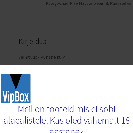
Kategooriad:
Pico Maccario veinid
,
Punased vein
Kirjeldus
Veinitüüp- Punane kuiv
Pinnase asukoht- Küngastel 300–350 meetri kõrgusel m
Mullatüüp- Muld on viljakas lubjakividest, hallist merglis
Viinamarjasort-Nebbiolo
Meil on tooteid mis ei sobi
Veinivalmistamise protsess- Viinamarjad on täpselt valitu
alaealistele. Kas oled vähemalt 18
delikaatne purustamine ja lõhkumine. Veini valmistataks
vähemalt 15–18 päeva, mütsi õrnalt niisutades
aastane?