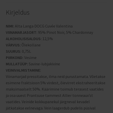
Kirjeldus
NIMI:
Alta Langa DOCG Cuvée Valentina
VIINAMARJASORT:
95% Pinot Noir, 5% Chardonnay
ALKOHOLISISALDUS:
12,5%
VÄRVUS:
Õlekollane
SUURUS:
0,75L
PIIRKOND:
Vesime
MULLATÜÜP:
Savine-lubjakivine
VEINIVALMISTAMINE:
Viinamarjad pressitakse, ilma neid purustamata. Võetakse
esimene fraktsioon 5% virdest, õievirret ekstraheeritakse
maksimaalselt 50%. Käärimine toimub terasest vaatides
ja osa uuest Prantsuse tammest Allier tonneaux’st
vaatides. Veinide kokkupanekul järgneval kevadel
jätkatakse eelnevaga. Vein laagerdub pudelis püsival