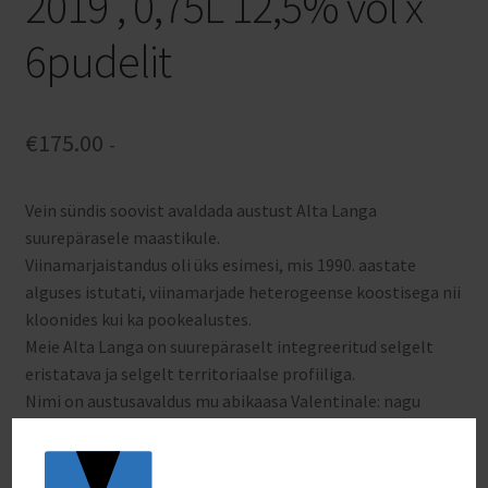
2019′, 0,75L 12,5% vol x
6pudelit
€
175.00
-
Vein sündis soovist avaldada austust Alta Langa
suurepärasele maastikule.
Viinamarjaistandus oli üks esimesi, mis 1990. aastate
alguses istutati, viinamarjade heterogeense koostisega nii
kloonides kui ka pookealustes.
Meie Alta Langa on suurepäraselt integreeritud selgelt
eristatava ja selgelt territoriaalse profiiliga.
Nimi on austusavaldus mu abikaasa Valentinale: nagu
temagi, on see vein siiras, siiras ja täis emotsioone.
MAITSMISSOOVITUS VALTER BOSIO POOLT:
Lõhn on intensiivne, kompleksne, lilleliste ja puuviljaste