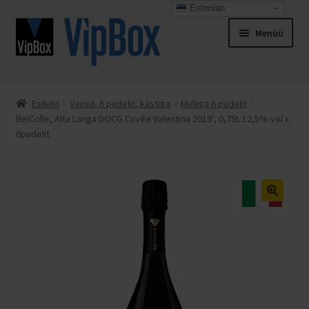
Estonian
Liigu
Liigu
Menüü
navigeerimisele
sisu
juurde
Esileht
Esileht
Veinid, 6 pudelit, kastiga
Mulliga 6 pudelit
BelColle, Alta Langa DOCG Cuvée Valentina 2019′, 0,75L 12,5% vol x
Espresso Italiano
6pudelit
Kassa
Kontakt
Minu konto
Müügitingimused
Ostukorv