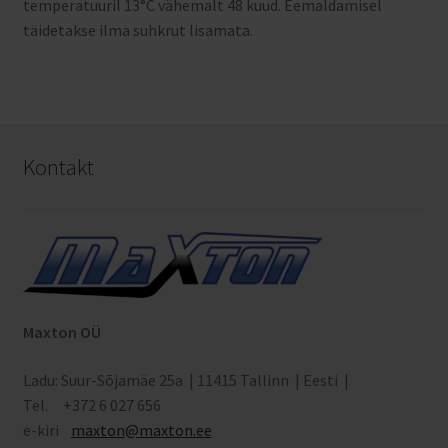
temperatuuril 13°C vähemalt 48 kuud. Eemaldamisel
täidetakse ilma suhkrut lisamata.
Kontakt
Maxton OÜ
Ladu: Suur-Sõjamäe 25a | 11415 Tallinn | Eesti |
Tel. +372 6 027 656
e-kiri
maxton
@maxton.ee