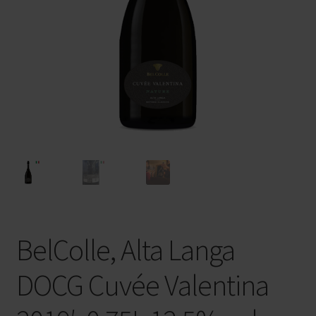
Privaatsuspoliitika
Veinid kastiga
Veinimajad
Bosio Family Estates
Pico Maccario
FFP2 NR maski kasutusjuhend
BelColle, Alta Langa
DOCG Cuvée Valentina