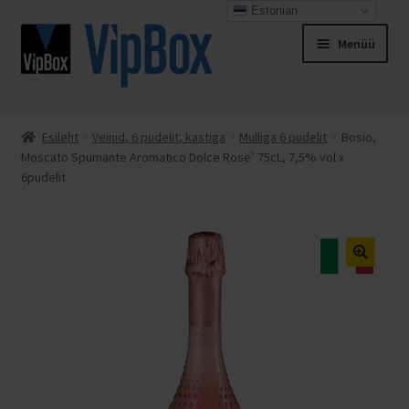
Estonian
Liigu
Liigu
Menüü
navigeerimisele
sisu
juurde
Esileht
Esileht
Veinid, 6 pudelit, kastiga
Mulliga 6 pudelit
Bosio,
Moscato Spumante Aromatico Dolce Rose’ 75cL, 7,5% vol x
Espresso Italiano
6pudelit
Kassa
Kontakt
Minu konto
Müügitingimused
Ostukorv