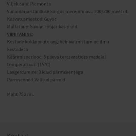
Viljelusala: Piemonte
Viinamarjaistanduse kõrgus merepinnast: 200/300 meetrit
Kasvatusmeetod: Guyot
Mullatüüp: Savine-lubjarikas muld
VIINITAMINE:
Kestade kokkupuute aeg: Veinivalmistamine ilma
kestadeta
Käärimisperiood: 8 päeva terasvaatides madalal
temperatuuril (15°C)
Laagerdumine: 3 kuud pärmseentega
Pärmseened: Valitud pärmid
Maht 750 mL
Kontakt