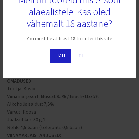
alaealistele. Kas oled
vähemalt 18 aastane?
Kirjeldus
You must be at least 18 to enter this site
Arvustused (0)
JAH
EI
Kirjeldus
OMADUSED:
Tootja: Bosio
Viinamarjasort: Muscat 95% / Brachetto 5%
Alkoholisisaldus: 7,5%
Värvus: Roosa
Jääksuhkur: 80 g/l
Rõhk: 4,5 baari (tolerants 0,5 baari)
VIINAMARJAISTANDUSED: