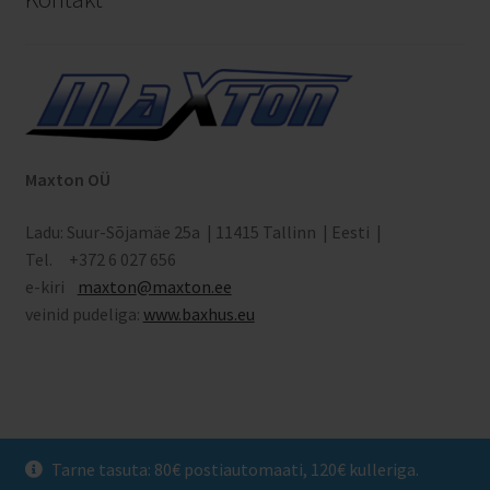
Maxton OÜ
Ladu: Suur-Sõjamäe 25a | 11415 Tallinn | Eesti |
Tel. +372 6 027 656
e-kiri
maxton
@maxton.ee
veinid pudeliga:
www.baxhus.eu
© Vipbox 2026
Tarne tasuta: 80€ postiautomaati, 120€ kulleriga.
Privaatsuspoliitika
Built with WooCommerce
.