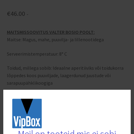
€
46.00
-
MAITSMISSOOVITUS VALTER BOSIO POOLT:
Maitse: Magus, mahe, puuvilja- ja lillenootidega
Serveerimistemperatuur: 8° C
Toidud, millega sobib: Ideaalne aperitiiviks või toidukorra
lõppedes koos puuviljade, laagerdunud juustude või
sarapuupähklikoogiga
Laost otsas
Tootekood:
BO15
Kategooriad:
Bosio Family Estates - veinid - IT
,
Mulliga 6 pudelit
,
Veinid, 6 pudelit, kastiga
Meil on tooteid mis ei sobi