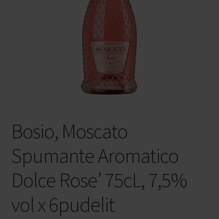
Privaatsuspoliitika
Veinid kastiga
Veinimajad
Bosio Family Estates
Bosio, Moscato
Pico Maccario
Spumante Aromatico
FFP2 NR maski kasutusjuhend
Dolce Rose’ 75cL, 7,5%
vol x 6pudelit