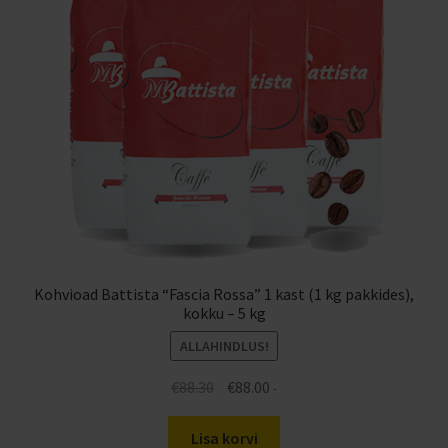
Kohvioad Battista “Fascia Rossa” 1 kast (1 kg pakkides),
kokku – 5 kg
ALLAHINDLUS!
Algne
Praegune
€
88.30
€
88.00
-
hind
hind
oli:
on:
Lisa korvi