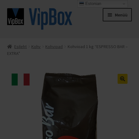
Estonian
Liigu
Liigu
Menüü
navigeerimisele
sisu
juurde
Esileht
Esileht
Kohv
Kohvioad
Kohvioad 1 kg “ESPRESSO BAR –
EXTRA”
Espresso Italiano
Kassa
Kontakt
Minu konto
Müügitingimused
Ostukorv