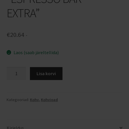
EXTRA”
€
20.64
-
Laos (saab järeltellida)
Kohvioad
Lisa korvi
1
kg
"ESPRESSO
BAR
Kategooriad:
Kohv
,
Kohvioad
-
EXTRA"
kogus
Kirjeldus