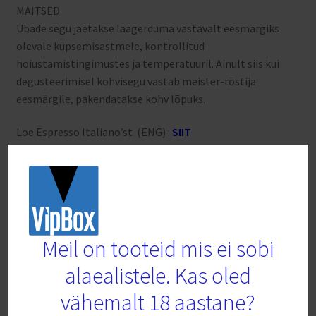
MAITSED
Ubade segu jäetakse laagerduma vastavalt eesmärgiks
olevale küpsemisastmele, kontrollitud
hoiustamistingimustes ja temperatuuril. Ainult siis kui
degusteerimisel kohvisegu vastab meister-röstija
eesmärgile, pakendatakse kohv lõpuks.
Loe Espresso Italiano’st (ENG) :
SIIT
Seotud tooted
Meil on tooteid mis ei sobi
alaealistele. Kas oled
vähemalt 18 aastane?