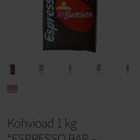
Privaatsuspoliitika
Veinid kastiga
Veinimajad
Bosio Family Estates
Pico Maccario
FFP2 NR maski kasutusjuhend
Kohvioad 1 kg
“ESPRESSO BAR –