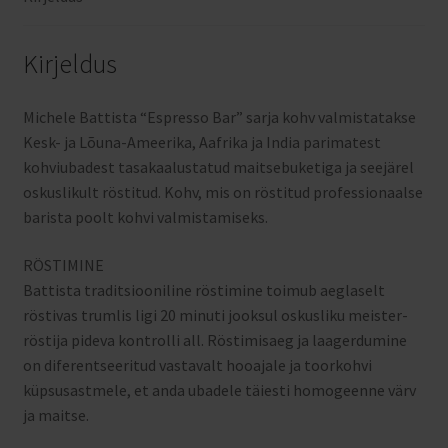
Kirjeldus
Michele Battista “Espresso Bar” sarja kohv valmistatakse
Kesk- ja Lõuna-Ameerika, Aafrika ja India parimatest
kohviubadest tasakaalustatud maitsebuketiga ja seejärel
oskuslikult röstitud. Kohv, mis on röstitud professionaalse
barista poolt kohvi valmistamiseks.
RÖSTIMINE
Battista traditsiooniline röstimine toimub aeglaselt
röstivas trumlis ligi 20 minuti jooksul oskusliku meister-
röstija pideva kontrolli all. Röstimisaeg ja laagerdumine
on diferentseeritud vastavalt hooajale ja toorkohvi
küpsusastmele, et anda ubadele täiesti homogeenne värv
ja maitse.