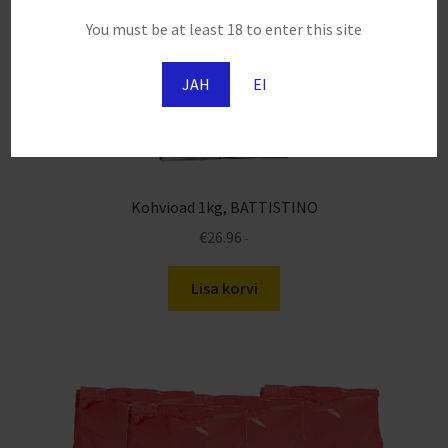
You must be at least 18 to enter this site
JAH
EI
Kohvioad 1kg, BATTISTINO
€
26.96
-
Lisa korvi