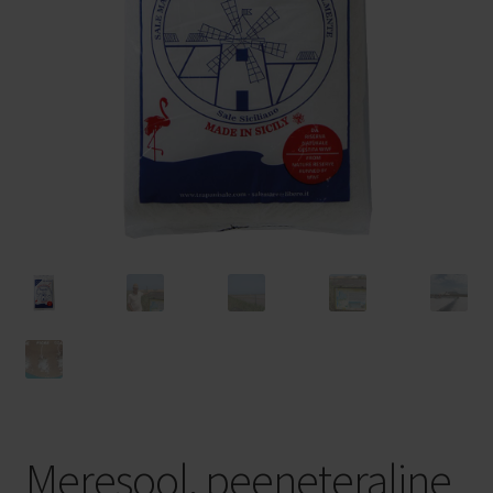
Privaatsuspoliitika
Veinid kastiga
Veinimajad
Bosio Family Estates
Pico Maccario
FFP2 NR maski kasutusjuhend
Meresool, peeneteraline