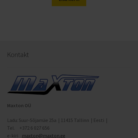
€13.08.
€4.80.
Kontakt
Maxton OÜ
Ladu: Suur-Sõjamäe 25a | 11415 Tallinn | Eesti |
Tel. +372 6 027 656
e-kiri
maxton
@maxton.ee