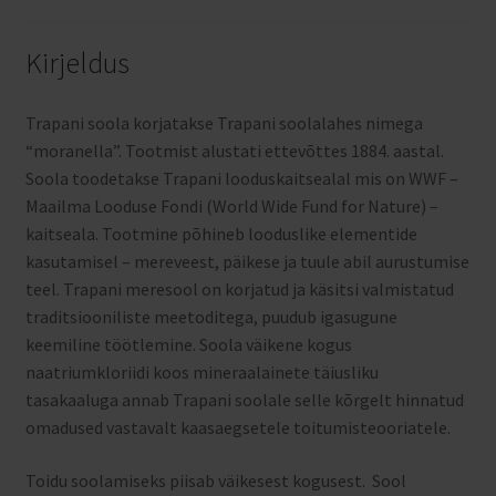
Kirjeldus
Trapani soola korjatakse Trapani soolalahes nimega
“moranella”. Tootmist alustati ettevõttes 1884. aastal.
Soola toodetakse Trapani looduskaitsealal mis on WWF –
Maailma Looduse Fondi (World Wide Fund for Nature) –
kaitseala. Tootmine põhineb looduslike elementide
kasutamisel – mereveest, päikese ja tuule abil aurustumise
teel. Trapani meresool on korjatud ja käsitsi valmistatud
traditsiooniliste meetoditega, puudub igasugune
keemiline töötlemine. Soola väikene kogus
naatriumkloriidi koos mineraalainete täiusliku
tasakaaluga annab Trapani soolale selle kõrgelt hinnatud
omadused vastavalt kaasaegsetele toitumisteooriatele.
Toidu soolamiseks piisab väikesest kogusest. Sool