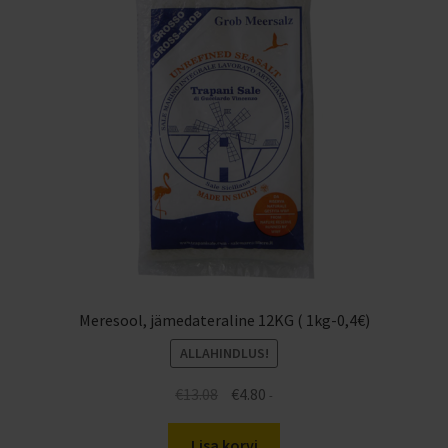
Meresool, jämedateraline 12KG ( 1kg-0,4€)
ALLAHINDLUS!
Algne
Praegune
€
13.08
€
4.80
-
hind
hind
oli:
on:
Lisa korvi