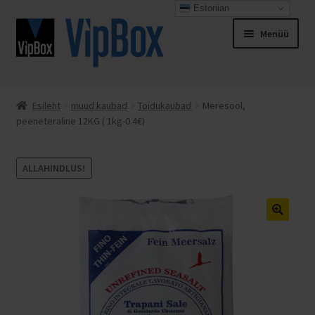
Estonian
Liigu
Liigu
Menüü
navigeerimisele
sisu
juurde
Esileht
Esileht
muud kaubad
Toidukaubad
Meresool,
peeneteraline 12KG ( 1kg-0.4€)
Espresso Italiano
Kassa
ALLAHINDLUS!
Kontakt
Minu konto
Müügitingimused
Ostukorv