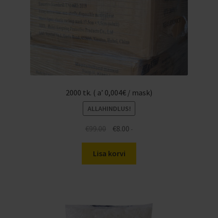
2000 tk. ( a’ 0,004€ / mask)
ALLAHINDLUS!
Algne
Praegune
€
99.00
€
8.00
-
hind
hind
oli:
on:
Lisa korvi
€99.00.
€8.00.