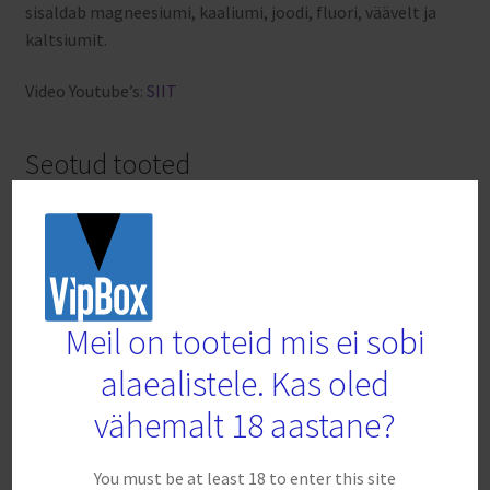
sisaldab magneesiumi, kaaliumi, joodi, fluori, väävelt ja
kaltsiumit.
Video Youtube’s:
SIIT
Seotud tooted
Meil on tooteid mis ei sobi
alaealistele. Kas oled
vähemalt 18 aastane?
You must be at least 18 to enter this site