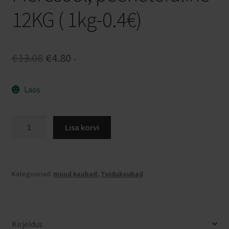
12KG ( 1kg-0.4€)
Algne
Praegune
€
13.08
€
4.80
-
hind
hind
Laos
oli:
on:
€13.08.
€4.80.
Meresool,
Lisa korvi
peeneteraline
12KG
(
1kg-
Kategooriad:
muud kaubad
,
Toidukaubad
0.4€)
kogus
Kirjeldus