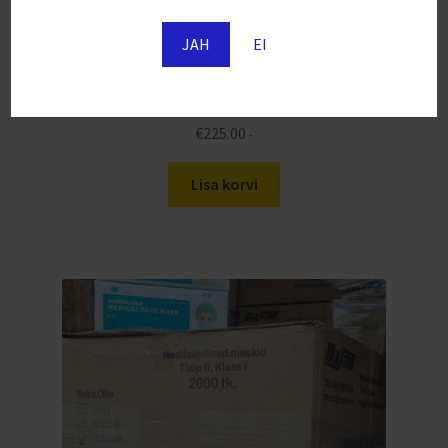
JAH
EI
1000 FFP2 kaitsemaski – must värv (0,05 € / tk.)
€
225.00
-
Lisa korvi