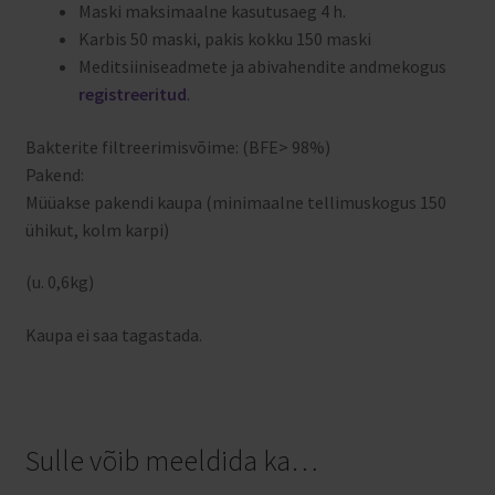
Maski maksimaalne kasutusaeg 4 h.
Karbis 50 maski, pakis kokku 150 maski
Meditsiiniseadmete ja abivahendite andmekogus
registreeritud
.
Bakterite filtreerimisvõime: (BFE> 98%)
Pakend:
Müüakse pakendi kaupa (minimaalne tellimuskogus 150
ühikut, kolm karpi)
(u. 0,6kg)
Kaupa ei saa tagastada.
Sulle võib meeldida ka…