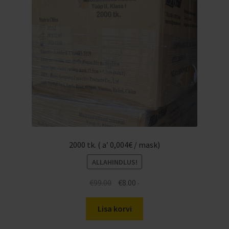
2000 tk. ( a’ 0,004€ / mask)
ALLAHINDLUS!
Algne
Praegune
€
99.00
€
8.00
-
hind
hind
oli:
on:
Lisa korvi
€99.00.
€8.00.