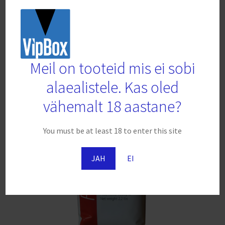
hind
hind
oli:
on:
Lisa korvi
€6.97.
€1.50.
Meil on tooteid mis ei sobi
alaealistele. Kas oled
vähemalt 18 aastane?
You must be at least 18 to enter this site
JAH
EI