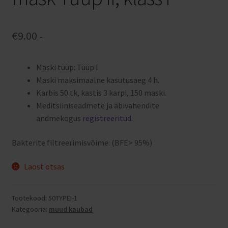
€
9.00
-
Maski tüüp: Tüüp I
Maski maksimaalne kasutusaeg 4 h.
Karbis 50 tk, kastis 3 karpi, 150 maski.
Meditsiiniseadmete ja abivahendite
andmekogus
registreeritud
.
Bakterite filtreerimisvõime: (BFE> 95%)
Laost otsas
Tootekood:
50TYPEI-1
Kategooria:
muud kaubad