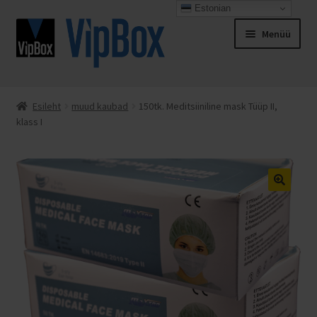
Estonian
Liigu
Liigu
Menüü
navigeerimisele
sisu
juurde
Esileht
Esileht
muud kaubad
150tk. Meditsiiniline mask Tüüp II,
klass I
Espresso Italiano
Kassa
Kontakt
Minu konto
Müügitingimused
Ostukorv