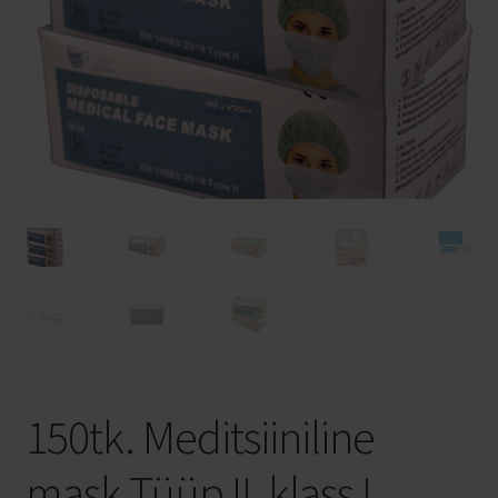
Privaatsuspoliitika
Veinid kastiga
Veinimajad
Bosio Family Estates
Pico Maccario
FFP2 NR maski kasutusjuhend
150tk. Meditsiiniline
mask Tüüp II, klass I