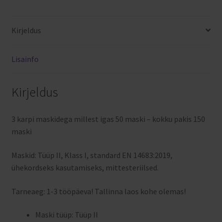
Kirjeldus
Lisainfo
Kirjeldus
3 karpi maskidega millest igas 50 maski – kokku pakis 150
maski
Maskid: Tüüp II, Klass I, standard EN 14683:2019,
ühekordseks kasutamiseks, mittesteriilsed.
Tarneaeg: 1-3 tööpäeva! Tallinna laos kohe olemas!
Maski tüüp: Tüüp II