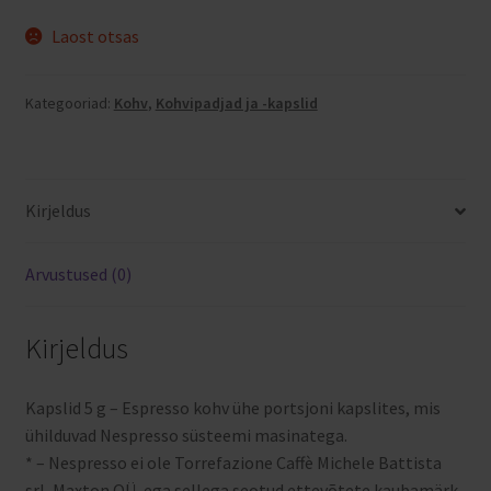
Laost otsas
Kategooriad:
Kohv
,
Kohvipadjad ja -kapslid
Kirjeldus
Arvustused (0)
Kirjeldus
Kapslid 5 g – Espresso kohv ühe portsjoni kapslites, mis
ühilduvad Nespresso süsteemi masinatega.
* – Nespresso ei ole Torrefazione Caffè Michele Battista
srl, Maxton OÜ, ega sellega seotud ettevõtete kaubamärk.