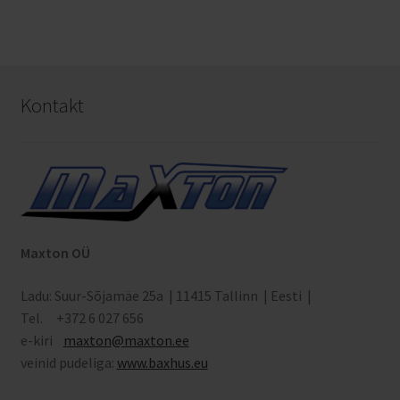
Kontakt
Maxton OÜ
Ladu: Suur-Sõjamäe 25a | 11415 Tallinn | Eesti |
Tel. +372 6 027 656
e-kiri
maxton
@maxton.ee
veinid pudeliga:
www.baxhus.eu