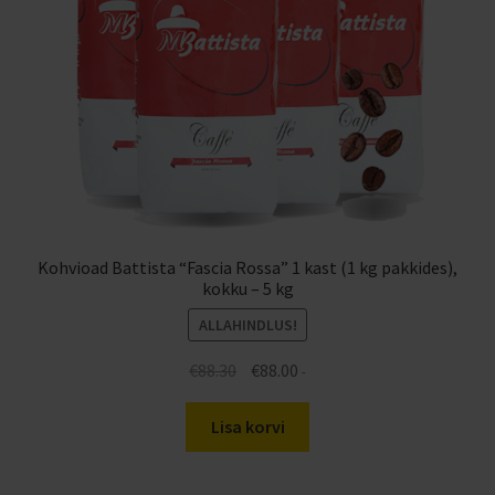
Kohvioad Battista “Fascia Rossa” 1 kast (1 kg pakkides),
kokku – 5 kg
ALLAHINDLUS!
Algne
Praegune
€
88.30
€
88.00
-
hind
hind
oli:
on:
Lisa korvi
€88.30.
€88.00.