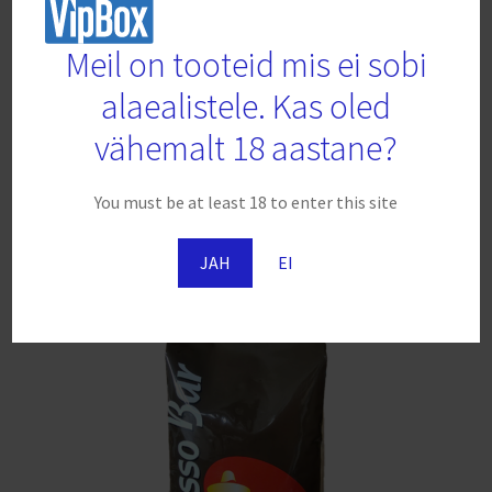
Meil on tooteid mis ei sobi
Kohvioad 1kg, BATTISTINO
alaealistele. Kas oled
€
26.96
-
vähemalt 18 aastane?
Lisa korvi
You must be at least 18 to enter this site
JAH
EI