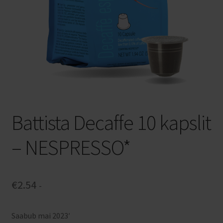
Privaatsuspoliitika
Veinid kastiga
Veinimajad
Bosio Family Estates
Battista Decaffe 10 kapslit
Pico Maccario
– NESPRESSO*
FFP2 NR maski kasutusjuhend
€
2.54
-
Saabub mai 2023′