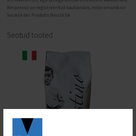
Nespresso on registreeritud kaubamärk, mille omanik on
Societè des Produits Nestlè SA
Seotud tooted