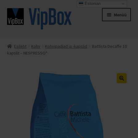
Estonian
Liigu
Liigu
Menüü
navigeerimisele
sisu
juurde
Esileht
Esileht
Kohv
Kohvipadjad ja -kapslid
Battista Decaffe 10
kapslit – NESPRESSO*
Espresso Italiano
Kassa
Kontakt
Minu konto
Müügitingimused
Ostukorv