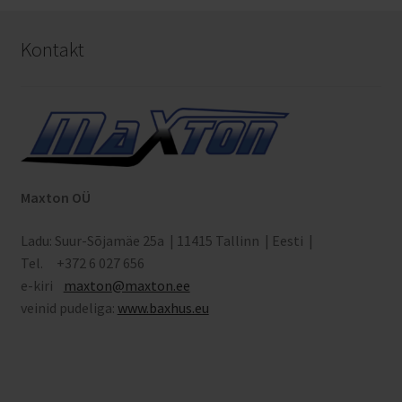
Kontakt
Maxton OÜ
Ladu: Suur-Sõjamäe 25a | 11415 Tallinn | Eesti |
Tel. +372 6 027 656
e-kiri
maxton
@maxton.ee
veinid pudeliga:
www.baxhus.eu