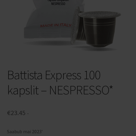
Privaatsuspoliitika
Veinid kastiga
Veinimajad
Bosio Family Estates
Battista Express 100
Pico Maccario
kapslit – NESPRESSO*
FFP2 NR maski kasutusjuhend
€
23.45
-
Saabub mai 2023′