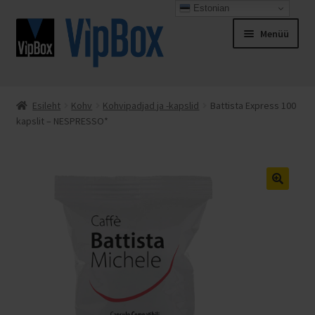
Estonian
Liigu
Liigu
Menüü
navigeerimisele
sisu
juurde
Esileht
Esileht
Kohv
Kohvipadjad ja -kapslid
Battista Express 100
kapslit – NESPRESSO*
Espresso Italiano
Kassa
Kontakt
Minu konto
Müügitingimused
Ostukorv