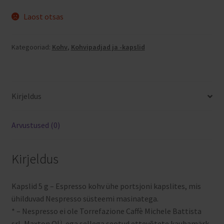
Laost otsas
Kategooriad:
Kohv
,
Kohvipadjad ja -kapslid
Kirjeldus
Arvustused (0)
Kirjeldus
Kapslid 5 g – Espresso kohv ühe portsjoni kapslites, mis
ühilduvad Nespresso süsteemi masinatega.
* – Nespresso ei ole Torrefazione Caffè Michele Battista
srl, Maxton OÜ, ega sellega seotud ettevõtete kaubamärk.