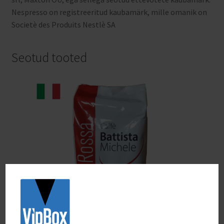
Nespresso on registreeritud kaubamärk, mille omanik on
Societè des Produits Nestlè SA
Seotud tooted