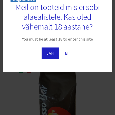
Meil on tooteid mis ei sobi
alaealistele. Kas oled
Kohvioad Battista – Fascia Rossa 1kg
vähemalt 18 aastane?
€
17.66
-
Lisa korvi
You must be at least 18 to enter this site
JAH
EI