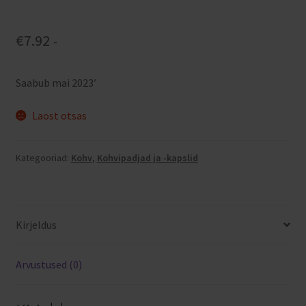
€
7.92
-
Saabub mai 2023′
Laost otsas
Kategooriad:
Kohv
,
Kohvipadjad ja -kapslid
Kirjeldus
Arvustused (0)