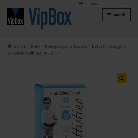
Estonian
Liigu
Liigu
Menüü
navigeerimisele
sisu
juurde
Esileht
Esileht
Kohv
Kohvipadjad ja -kapslid
Battistino Leggero –
20 kohvikapslit NESPRESSO*
Espresso Italiano
Kassa
Kontakt
Minu konto
Müügitingimused
Ostukorv