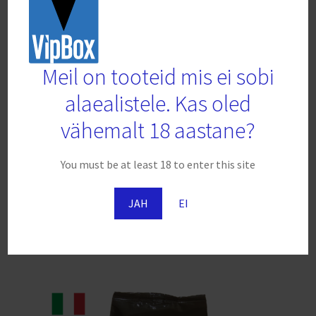
Meil on tooteid mis ei sobi
alaealistele. Kas oled
vähemalt 18 aastane?
Kohvioad Battista – Fascia Rossa 1kg
You must be at least 18 to enter this site
€
17.66
-
JAH
EI
Lisa korvi