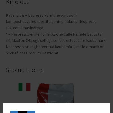
Kirjeldus
Kapslid 5 g – Espresso kohv ühe portsjoni
kompostitavates kapslites, mis ühilduvad Nespresso
süsteemi masinatega.
* – Nespresso ei ole Torrefazione Caffè Michele Battista
srl, Maxton OÜ, ega sellega seotud ettevõtete kaubamärk.
Nespresso on registreeritud kaubamärk, mille omanik on
Societè des Produits Nestlè SA
Seotud tooted