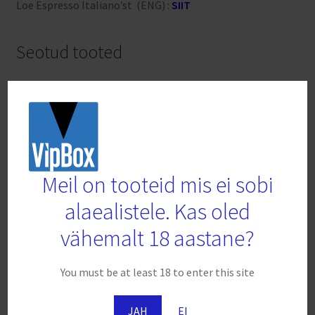
Loe Espresso Italiano’st (ENG) :
SIIT
Seotud tooted
Meil on tooteid mis ei sobi
alaealistele. Kas oled
vähemalt 18 aastane?
You must be at least 18 to enter this site
JAH
EI