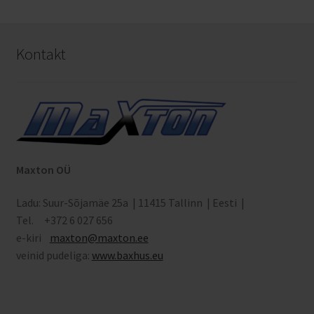
Kontakt
Maxton OÜ
Ladu: Suur-Sõjamäe 25a | 11415 Tallinn | Eesti |
Tel. +372 6 027 656
e-kiri
maxton
@maxton.ee
veinid pudeliga:
www.baxhus.eu