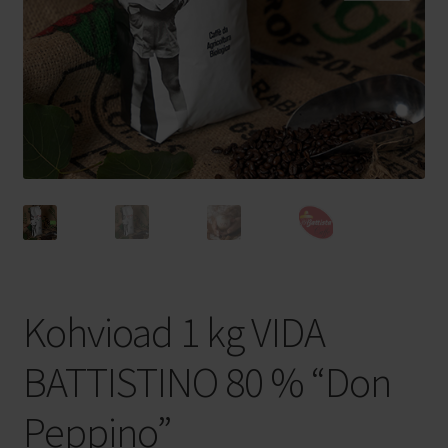
Privaatsuspoliitika
Veinid kastiga
Veinimajad
Bosio Family Estates
Pico Maccario
FFP2 NR maski kasutusjuhend
Kohvioad 1 kg VIDA
BATTISTINO 80 % “Don
Peppino”