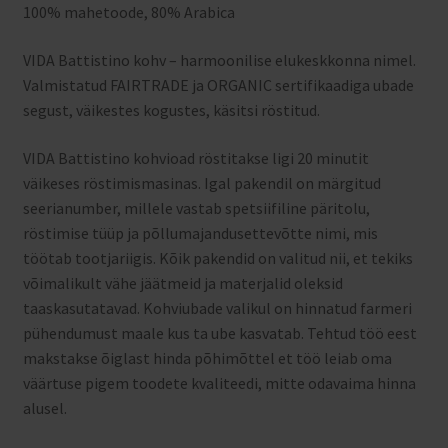
100% mahetoode, 80% Arabica
VIDA Battistino kohv – harmoonilise elukeskkonna nimel.
Valmistatud FAIRTRADE ja ORGANIC sertifikaadiga ubade
segust, väikestes kogustes, käsitsi röstitud.
VIDA Battistino kohvioad röstitakse ligi 20 minutit
väikeses röstimismasinas. Igal pakendil on märgitud
seerianumber, millele vastab spetsiifiline päritolu,
röstimise tüüp ja põllumajandusettevõtte nimi, mis
töötab tootjariigis. Kõik pakendid on valitud nii, et tekiks
võimalikult vähe jäätmeid ja materjalid oleksid
taaskasutatavad. Kohviubade valikul on hinnatud farmeri
pühendumust maale kus ta ube kasvatab. Tehtud töö eest
makstakse õiglast hinda põhimõttel et töö leiab oma
väärtuse pigem toodete kvaliteedi, mitte odavaima hinna
alusel.